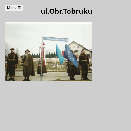
Menu
☰
ul.Obr.Tobruku