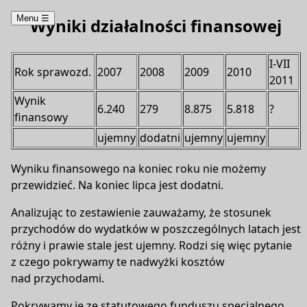
Menu
☰
Wyniki działalności finansowej
I-VII
Rok sprawozd.
2007
2008
2009
2010
2011
Wynik
6.240
279
8.875
5.818
?
finansowy
ujemny
dodatni
ujemny
ujemny
Wyniku finansowego na koniec roku nie możemy
przewidzieć. Na koniec lipca jest dodatni.
Analizując to zestawienie zauważamy, że stosunek
przychodów do wydatków w poszczególnych latach jest
różny i prawie stale jest ujemny. Rodzi się więc pytanie
z czego pokrywamy te nadwyżki kosztów
nad przychodami.
Pokrywamy je ze statutowego funduszu specjalnego,