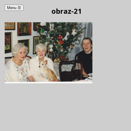
Menu
☰
obraz-21