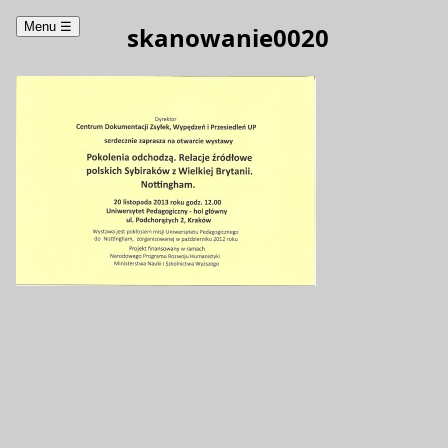
Menu
☰
skanowanie0020